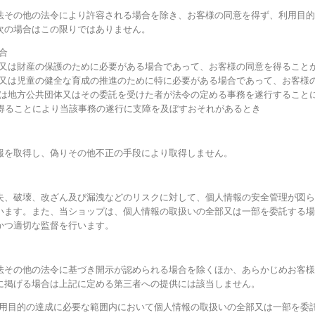
法その他の法令により許容される場合を除き、お客様の同意を得ず、利用目的
次の場合はこの限りではありません。
合
体又は財産の保護のために必要がある場合であって、お客様の同意を得ること
上又は児童の健全な育成の推進のために特に必要がある場合であって、お客様
くは地方公共団体又はその委託を受けた者が法令の定める事務を遂行すること
得ることにより当該事務の遂行に支障を及ぼすおそれがあるとき
報を取得し、偽りその他不正の手段により取得しません。
失、破壊、改ざん及び漏洩などのリスクに対して、個人情報の安全管理が図ら
います。また、当ショップは、個人情報の取扱いの全部又は一部を委託する場
かつ適切な監督を行います。
法その他の法令に基づき開示が認められる場合を除くほか、あらかじめお客様
に掲げる場合は上記に定める第三者への提供には該当しません。
利用目的の達成に必要な範囲内において個人情報の取扱いの全部又は一部を委