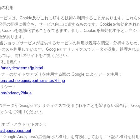
技術の利用
ービスは、Cookie及びこれに類する技術を利用することがあります。これ
況等の把握に役立ち、サービス向上に資するものです。Cookieを無効化され
Cookieを無効化することができます。但し、Cookieを無効化すると、当
合があります。
当ショップサービスが提供するサービスの利用状況等を調査・分析するため、本サー
リティクスを利用しています。Googleアナリティクスでデータが収集、処理される
しては、同社のサイトをご覧ください。
ス 利用規約：
/analytics/terms/jp.html
パートナーのサイトやアプリを使用する際の Google によるデータ使用：
.com/technologies/partner-sites?hl=ja
ポリシー：
.com/privacy?hl=ja
ータが Google アナリティクスで使用されることを望まない場合は、Google
ドオンをご利用ください。
クス オプトアウト アドオン：
m/dlpage/gaoptout
Google Analyticsの広告向けの機能」を有効にしており、下記の機能を