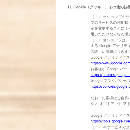
11. Cookie（クッキー）その他の
（１） 当ショップのサ
プのサービスの利用状
定を変更することにより
用いただけなくなる場
（２） 当ショップは、
する Google アナ
の詳しい情報につきま
Google アナリティク
https://www.google.com
お客様が Google 
https://policies.google
Google プライバシー
https://policies.google
なお、お客様はご自身のデ
クス オプトアウト ア
Google アナリティ
https://tools.google.co
（３） 本サービスでは「