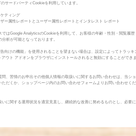
okieなどのサードパーティCookieを利用しています。
リマーケティング
ticsのユーザー属性レポートとユーザー属性レポートとインタレスト レポート
はGoogle AnalyticsのCookieを利用して、お客様の年齢・性別・閲
の分析が可能となっております。
lyticsの広告向けの機能」を使用されることを望まない場合は、設定によってトラ
tics オプトアウト アドオンをブラウザにインストールされると無効にすることができ
質問、苦情のお申出その他個人情報の取扱いに関するお問い合わせは、当ショ
いただくか、ショップページ内のお問い合わせフォームよりお問い合わせくだ
扱いに関する運用状況を適宜見直し、継続的な改善に努めるものとし、必要に