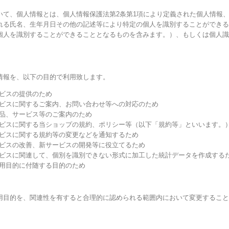
いて、個人情報とは、個人情報保護法第2条第1項により定義された個人情報
れる氏名、生年月日その他の記述等により特定の個人を識別することができる
個人を識別することができることとなるものを含みます。）、もしくは個人識
情報を、以下の目的で利用致します。
ービスの提供のため
ービスに関するご案内、お問い合わせ等への対応のため
商品、サービス等のご案内のため
ービスに関する当ショップの規約、ポリシー等（以下「規約等」といいます。
ービスに関する規約等の変更などを通知するため
ービスの改善、新サービスの開発等に役立てるため
ービスに関連して、個別を識別できない形式に加工した統計データを作成する
利用目的に付随する目的のため
用目的を、関連性を有すると合理的に認められる範囲内において変更すること