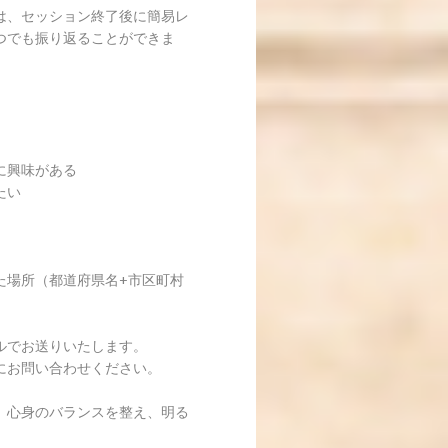
は、セッション終了後に簡易レ
つでも振り返ることができま
に興味がある
たい
。
た場所（都道府県名+市区町村
ルでお送りいたします。
にお問い合わせください。
、心身のバランスを整え、明る