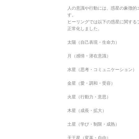
人の意識や行動には、惑星の象徴的
す。
ヒーリングでは以下の惑星に関する
正常化しました。
太陽（自己表現・生命力）
月（感情・潜在意識）
水星（思考・コミュニケーション）
金星（愛・調和・受容）
火星（行動力・意思）
木星（成長・拡大）
土星（学び・制限・成熟）
天王星（変革・自由）