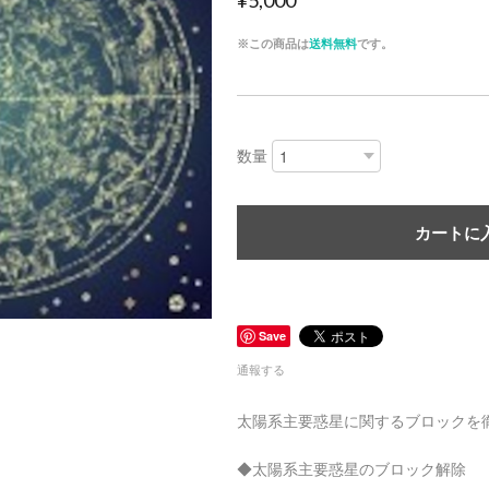
¥5,000
※この商品は
送料無料
です。
数量
カートに
Save
通報する
太陽系主要惑星に関するブロックを
◆太陽系主要惑星のブロック解除