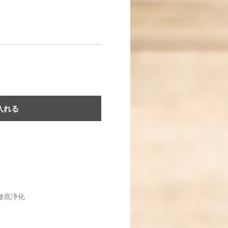
入れる
徹底浄化