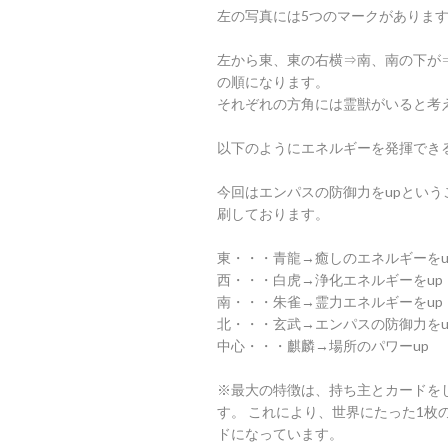
左の写真には5つのマークがありま
左から東、東の右横⇒南、南の下が
の順になります。
それぞれの方角には霊獣がいると考
以下のようにエネルギーを発揮でき
今回はエンパスの防御力をupとい
刷しております。
東・・・青龍→癒しのエネルギーをu
西・・・白虎→浄化エネルギーをup
南・・・朱雀→霊力エネルギーをup
北・・・玄武→エンパスの防御力をu
中心・・・麒麟→場所のパワーup
※最大の特徴は、持ち主とカードを
す。 これにより、世界にたった1枚
ドになっています。