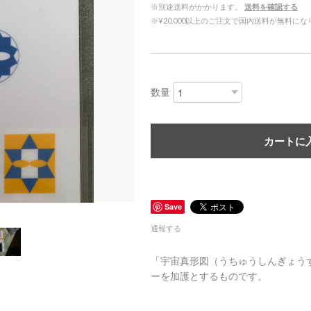
※別途送料がかかります。
送料を確認する
※¥20,000以上のご注文で国内送料が無料に
数量
カートに
Save
通報する
「宇宙真形図（うちゅうしんぎょう
ーを加護とするものです。