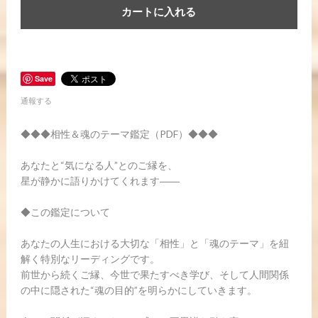
カートに入れる
Save
通報する
◆◆◆相性＆魂のテーマ鑑定（PDF）◆◆◆
あなたと“気になる人”とのご縁を、
星が静かに語りかけてくれます――
◆この鑑定について
あなたの人生における大切な「相性」と「魂のテーマ」を紐
解く特別なリーディングです。
前世から続くご縁、今世で果たすべき学び、そして人間関係
の中に隠された“魂の目的”を明らかにしていきます。