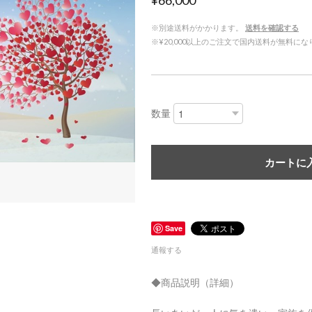
¥66,000
※別途送料がかかります。
送料を確認する
※¥20,000以上のご注文で国内送料が無料に
数量
カートに
Save
通報する
◆商品説明（詳細）